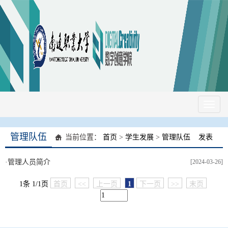
Toggl
naviga
管理队伍
当前位置：
首页
>
学生发展
>
管理队伍
发表
·
管理人员简介
[2024-03-26]
1条 1/1页
首页
<<
上一页
1
下一页
>>
末页