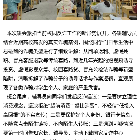
本次班会紧扣当前校园反诈工作的新形势展开，各班辅导员
结合近期高校高发的真实诈骗案例，围绕同学们日常生活中
易碰到的诈骗类型进行了细致讲解：从刷单返利、虚假兼
职、冒充客服退款等传统套路，到近几年兴起的短视频诱导
投资、虚假影视众筹、校园套路贷、冒充公检法诈骗等新型
陷阱，清晰拆解了诈骗分子的诱导话术与作案逻辑，直观展
现了各类诈骗对学生个人、家庭的严重危害。
班会尾声，辅导员向同学们发起反诈倡议：一是要树立理性
消费观念，坚决拒绝“超前消费”“攀比消费”，不轻信“低投入
高回报”的不实宣传；二是要保护好个人身份、银行卡信息，
不随意点击陌生链接、不向陌生人转账；三是遇到可疑情况
要第一时间告知家长、辅导员，主动下载国家反诈中心