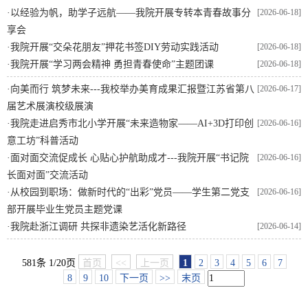
·
以经验为帆，助学子远航——我院开展专转本青春故事分
[2026-06-18]
享会
·
我院开展“交朵花朋友”押花书签DIY劳动实践活动
[2026-06-18]
·
我院开展“学习两会精神 勇担青春使命”主题团课
[2026-06-18]
·
向美而行 筑梦未来---我校举办美育成果汇报暨江苏省第八
[2026-06-17]
届艺术展演校级展演
·
我院走进启秀市北小学开展“未来造物家——AI+3D打印创
[2026-06-16]
意工坊”科普活动
·
面对面交流促成长 心贴心护航助成才---我院开展“书记院
[2026-06-16]
长面对面”交流活动
·
从校园到职场：做新时代的“出彩”党员——学生第二党支
[2026-06-16]
部开展毕业生党员主题党课
·
我院赴浙江调研 共探非遗染艺活化新路径
[2026-06-14]
581条 1/20页
首页
<<
上一页
1
2
3
4
5
6
7
8
9
10
下一页
>>
末页