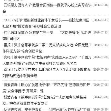
·
云端聚力促育人 产教融合拓岗位---我院举办线上实习宣讲
[2026-07-16]
会
·
“AI+3D打印”赋能新就业群体子女成长——我院赴南川园
[2026-07-13]
社区开展“博爱青春”暑期社会实践活动
·
​红色铸魂润童心 急救护苗守平安——“艺路先锋”团队走进
[2026-07-13]
南川园社区
·
喜报｜数字创意学院教工第二党支部成功入选“全国党建工
[2026-07-13]
作样板支部”培育创建单位
·
喜报｜数字创意学院“数智同声”实践团入选2026年“千团万
[2026-07-09]
人推普强国行”全国大学生暑期社会实践团队名单
·
喜报｜我院学子在苏中基地2026年大学生心理健康教育系
[2026-07-09]
列活动评选中取得佳绩
·
博爱青春｜暖心护航暑托相伴！“艺路先锋”志愿服务团开
[2026-07-08]
展“安全伴我行”开班第一课
·
博爱青春∣数字创意学院“艺路先锋”志愿服务队整装待
[2026-07-08]
发，护航新就业群体子女成长
·
反诈进校园，安全护青春——我院开展“反诈在行动”主题
[2026-06-30]