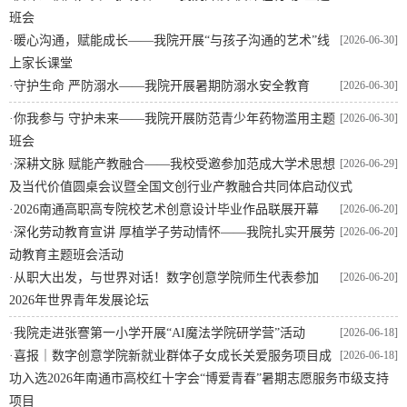
班会
·
暖心沟通，赋能成长——我院开展“与孩子沟通的艺术”线
[2026-06-30]
上家长课堂
·
守护生命 严防溺水——我院开展暑期防溺水安全教育
[2026-06-30]
·
你我参与 守护未来——我院开展防范青少年药物滥用主题
[2026-06-30]
班会
·
深耕文脉 赋能产教融合——我校受邀参加范成大学术思想
[2026-06-29]
及当代价值圆桌会议暨全国文创行业产教融合共同体启动仪式
·
2026南通高职高专院校艺术创意设计毕业作品联展开幕
[2026-06-20]
·
深化劳动教育宣讲 厚植学子劳动情怀——我院扎实开展劳
[2026-06-20]
动教育主题班会活动
·
从职大出发，与世界对话！数字创意学院师生代表参加
[2026-06-20]
2026年世界青年发展论坛
·
我院走进张謇第一小学开展“AI魔法学院研学营”活动
[2026-06-18]
·
喜报｜数字创意学院新就业群体子女成长关爱服务项目成
[2026-06-18]
功入选2026年南通市高校红十字会“博爱青春”暑期志愿服务市级支持
项目