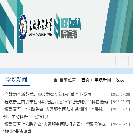
Toggl
naviga
学院新闻
当前位置：
首页
>
学院新闻
发表
·
产教融合新范式，服装数智创新班赋能企业发展
[2026-07-28]
·
我院走进南通市碧林湾社区开展“AI奇想造物局”科普活动
[2026-07-27]
·
博爱青春∣“艺路先锋”志愿服务团队走进“警小宝”暑托
[2026-07-21]
班，生动科普“三献”知识
·
博爱青春 |“艺路先锋”志愿服务团队打造青年华裔沉浸式
[2026-07-21]
“押花”非遗课堂