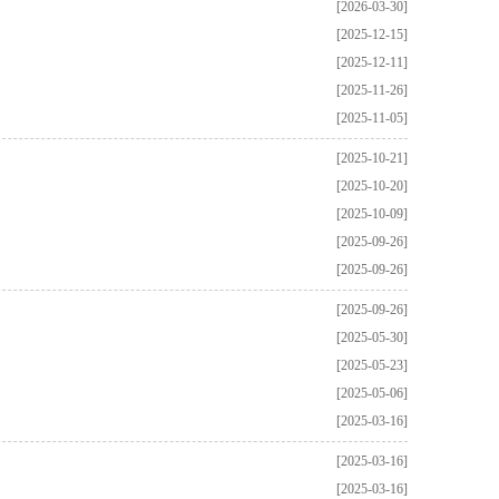
[2026-03-30]
[2025-12-15]
[2025-12-11]
[2025-11-26]
[2025-11-05]
[2025-10-21]
[2025-10-20]
[2025-10-09]
[2025-09-26]
[2025-09-26]
[2025-09-26]
[2025-05-30]
[2025-05-23]
[2025-05-06]
[2025-03-16]
[2025-03-16]
[2025-03-16]