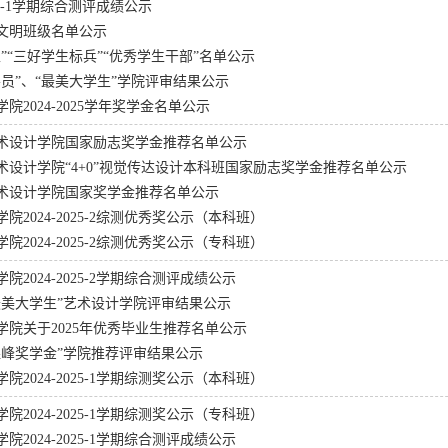
026-1学期综合测评成绩公示
度文明班级名单公示
”“三好学生标兵”“优秀学生干部”名单公示
导员”、“最美大学生”学院评审结果公示
院2024-2025学年奖学金名单公示
年艺术设计学院国家励志奖学金推荐名单公示
年艺术设计学院“4+0”视觉传达设计本科班国家励志奖学金推荐名单公示
年艺术设计学院国家奖学金推荐名单公示
院2024-2025-2综测优秀奖公示（本科班）
院2024-2025-2综测优秀奖公示（专科班）
院2024-2025-2学期综合测评成绩公示
“最美大学生”艺术设计学院评审结果公示
学院关于2025年优秀毕业生推荐名单公示
“煜峰奖学金”学院推荐评审结果公示
院2024-2025-1学期综测奖公示（本科班）
院2024-2025-1学期综测奖公示（专科班）
院2024-2025-1学期综合测评成绩公示